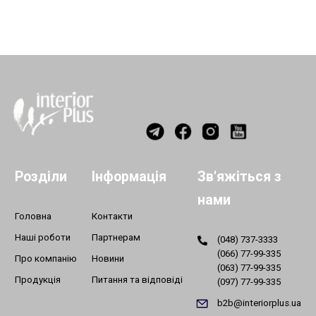
Розділи
Інформація
Зв'яжіться з
нами
Головна
Контакти
Наші роботи
Партнерам
(048) 737-3333
(066) 77-99-335
Про компанію
Новини
(063) 77-99-335
Продукція
Питання та відповіді
(097) 77-99-335
b2b@interiorplus.ua