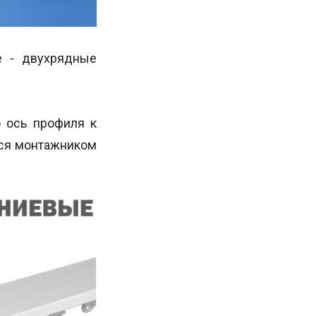
е - двухрядные
ю ось профиля к
тся монтажником