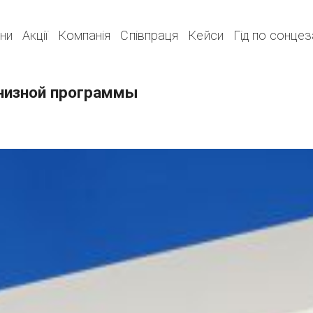
ни
Акції
Компанія
Співпраця
Кейси
Гід по сонце
низной программы