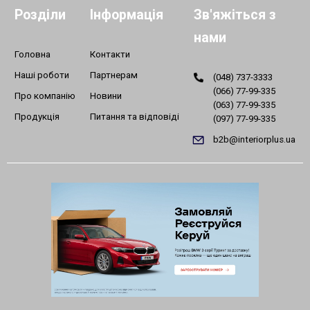
Розділи
Інформація
Зв'яжіться з
нами
Головна
Контакти
Наші роботи
Партнерам
(048) 737-3333
(066) 77-99-335
Про компанію
Новини
(063) 77-99-335
Продукція
Питання та відповіді
(097) 77-99-335
b2b@interiorplus.ua