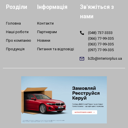
Розділи
Інформація
Зв'яжіться з
нами
Головна
Контакти
Наші роботи
Партнерам
(048) 737-3333
(066) 77-99-335
Про компанію
Новини
(063) 77-99-335
Продукція
Питання та відповіді
(097) 77-99-335
b2b@interiorplus.ua