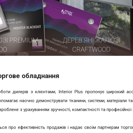
ЕВ`ЯНІ ЖАЛЮЗІ
АЛЮМІНІЄВІ ЖА
CRAFTWOOD
торгове обладнання
боти дилерів з клієнтами, Interior Plus пропонує широкий ас
помагає наочно демонструвати тканини, системи, матеріали та
роблене з урахуванням зручності, компактності та професійної п
ується про ефективність продажів і надає своїм партнерам торг