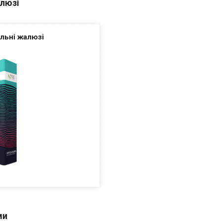
алюзі
льні жалюзі
ми