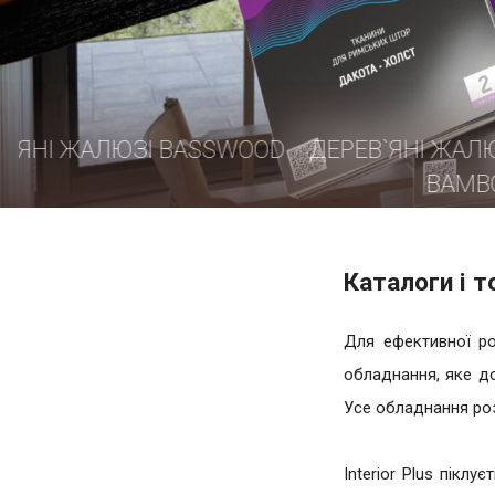
D
ДЕРЕВ`ЯНІ ЖАЛЮЗІ PREMIUM
ДЕР
BAMBOO
Каталоги і 
Для ефективної ро
обладнання, яке до
Усе обладнання роз
Interior Plus пікл