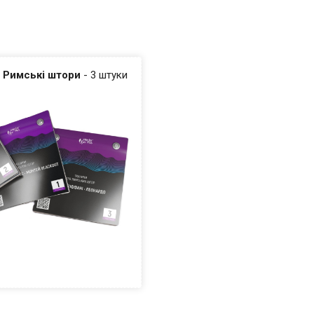
и
Римські штори
- 3 штуки