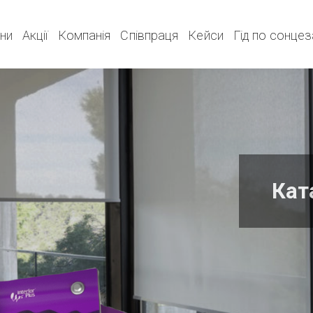
ни
Акції
Компанія
Співпраця
Кейси
Гід по сонце
Кат