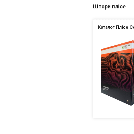
Штори плісе
Каталог
Плісе C