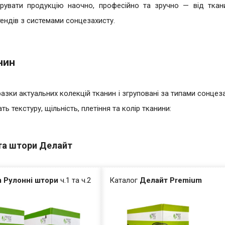
увати продукцію наочно, професійно та зручно — від ткан
ендів з системами сонцезахисту.
нин
разки актуальних колекцій тканин і згруповані за типами сонцеза
ть текстуру, щільність, плетіння та колір тканини:
та штори Делайт
 Рулонні штори
ч.1 та ч.2
Каталог
Делайт Premium