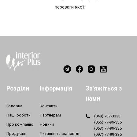
переваги якої:
Розділи
Інформація
Зв'яжіться з
нами
Головна
Контакти
Наші роботи
Партнерам
(048) 737-3333
(066) 77-99-335
Про компанію
Новини
(063) 77-99-335
Продукція
Питання та відповіді
(097) 77-99-335