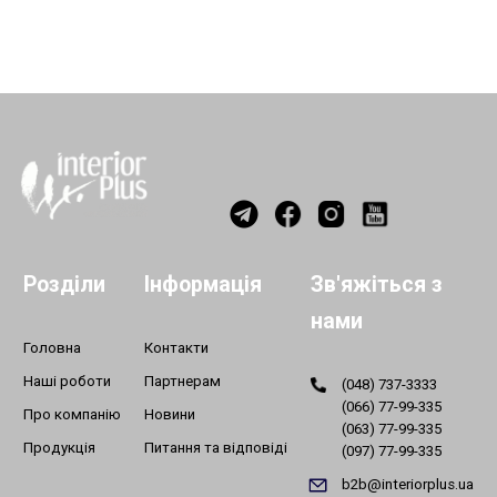
Розділи
Інформація
Зв'яжіться з
нами
Головна
Контакти
Наші роботи
Партнерам
(048) 737-3333
(066) 77-99-335
Про компанію
Новини
(063) 77-99-335
Продукція
Питання та відповіді
(097) 77-99-335
b2b@interiorplus.ua