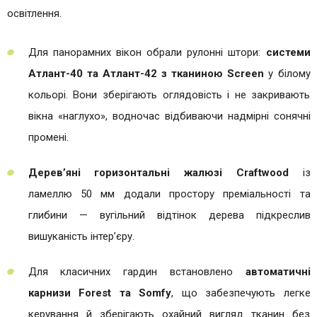
освітлення.
Для панорамних вікон обрали рулонні штори:
системи
Атлант-40 та Атлант-42 з тканиною Screen
у білому
кольорі. Вони зберігають оглядовість і не закривають
вікна «наглухо», водночас відбиваючи надмірні сонячні
промені.
Дерев’яні горизонтальні жалюзі Craftwood
із
ламеллю 50 мм додали простору преміальності та
глибини — вугільний відтінок дерева підкреслив
вишуканість інтер’єру.
Для класичних гардин встановлено
автоматичні
карнизи Forest та Somfy
, що забезпечують легке
керування й зберігають охайний вигляд тканин без