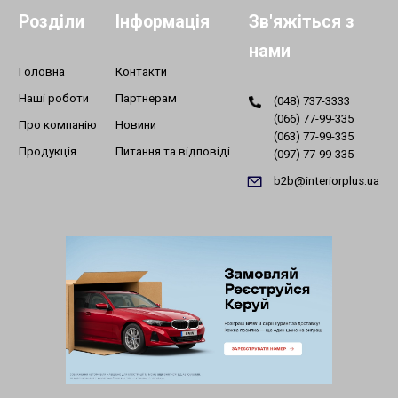
Розділи
Інформація
Зв'яжіться з
нами
Головна
Контакти
Наші роботи
Партнерам
(048) 737-3333
(066) 77-99-335
Про компанію
Новини
(063) 77-99-335
Продукція
Питання та відповіді
(097) 77-99-335
b2b@interiorplus.ua