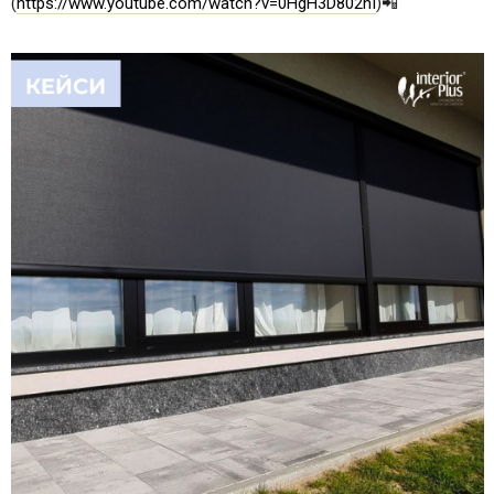
(
https://www.youtube.com/watch?v=0HgH3D802nI
)📲